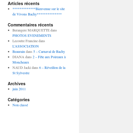
Articles récents
*************Bienvenue sur le site
de Vivons Bachy**************
Commentaires récents
Berangere MARQUETTE
dans
PHOTOS EVENEMENTS
Lecoutre Francine
dans
L’ASSOCIATION
Beaurain
dans
5 – Carnaval de Bachy
DIANA
dans
2 – Fête aux Poireaux à
Moncheaux
NAUD Jacki
dans
6 – Réveillon de la
St Sylvestre
Archives
juin 2011
Catégories
Non classé