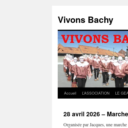
Aller
au
Vivons Bachy
contenu
Accueil
L’ASSOCIATION
LE GE
28 avril 2026 – March
Organisée par Jacques, une marche de