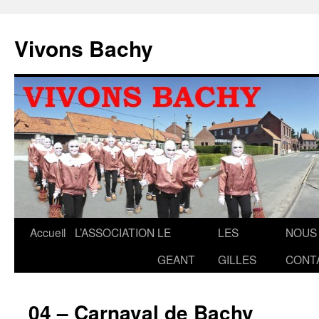
Aller
au
Vivons Bachy
contenu
Accueil
L’ASSOCIATION
LE
LES
NOUS
GEANT
GILLES
CONT
04 – Carnaval de Bachy