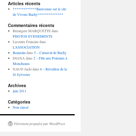
Articles récents
*************Bienvenue sur le site
de Vivons Bachy**************
Commentaires récents
Berangere MARQUETTE
dans
PHOTOS EVENEMENTS
Lecoutre Francine
dans
L’ASSOCIATION
Beaurain
dans
5 – Carnaval de Bachy
DIANA
dans
2 – Fête aux Poireaux à
Moncheaux
NAUD Jacki
dans
6 – Réveillon de la
St Sylvestre
Archives
juin 2011
Catégories
Non classé
Fièrement propulsé par WordPress