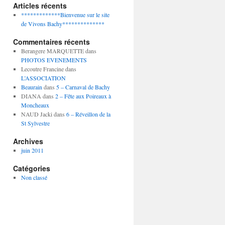
Articles récents
*************Bienvenue sur le site
de Vivons Bachy**************
Commentaires récents
Berangere MARQUETTE
dans
PHOTOS EVENEMENTS
Lecoutre Francine
dans
L’ASSOCIATION
Beaurain
dans
5 – Carnaval de Bachy
DIANA
dans
2 – Fête aux Poireaux à
Moncheaux
NAUD Jacki
dans
6 – Réveillon de la
St Sylvestre
Archives
juin 2011
Catégories
Non classé