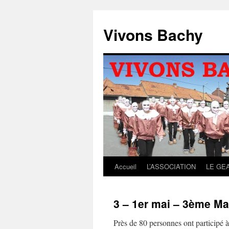
Aller
au
Vivons Bachy
contenu
Accueil
L’ASSOCIATION
LE GE
3 – 1er mai – 3ème M
Près de 80 personnes ont participé 