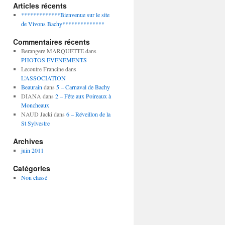
Articles récents
*************Bienvenue sur le site
de Vivons Bachy**************
Commentaires récents
Berangere MARQUETTE
dans
PHOTOS EVENEMENTS
Lecoutre Francine
dans
L’ASSOCIATION
Beaurain
dans
5 – Carnaval de Bachy
DIANA
dans
2 – Fête aux Poireaux à
Moncheaux
NAUD Jacki
dans
6 – Réveillon de la
St Sylvestre
Archives
juin 2011
Catégories
Non classé