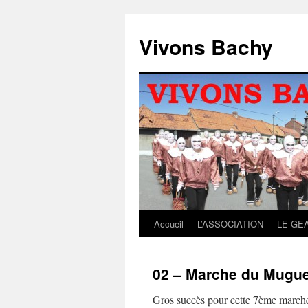
Aller
au
Vivons Bachy
contenu
Accueil
L’ASSOCIATION
LE GE
02 – Marche du Mugue
Gros succès pour cette 7ème marche