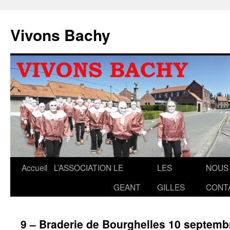
Aller
au
Vivons Bachy
contenu
Accueil
L’ASSOCIATION
LE
LES
NOUS
GEANT
GILLES
CONT
9 – Braderie de Bourghelles 10 septemb