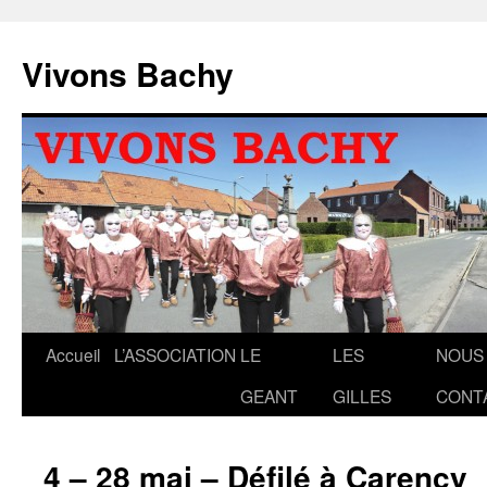
Aller
au
Vivons Bachy
contenu
Accueil
L’ASSOCIATION
LE
LES
NOUS
GEANT
GILLES
CONT
4 – 28 mai – Défilé à Carency